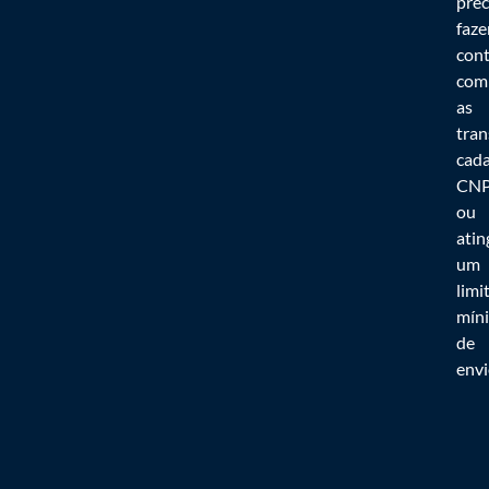
prec
faze
cont
com
as
tran
cada
CNP
ou
atin
um
limi
mín
de
envi