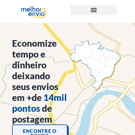
Economize
tempo e
dinheiro
deixando
seus envios
em +de
14mil
pontos
de
postagem
ENCONTRE O