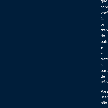
que
con
voc
às
prin
tra
do
país
e
a
fret
a
part
de
R$6,
Par
usar
não