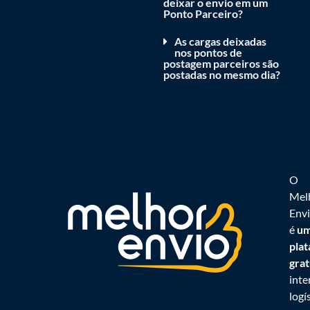
deixar o envio em um
Ponto Parceiro?
As cargas deixadas
nos pontos de
postagem parceiros são
postadas no mesmo dia?
O
Mel
Env
é
u
pla
grat
int
logí